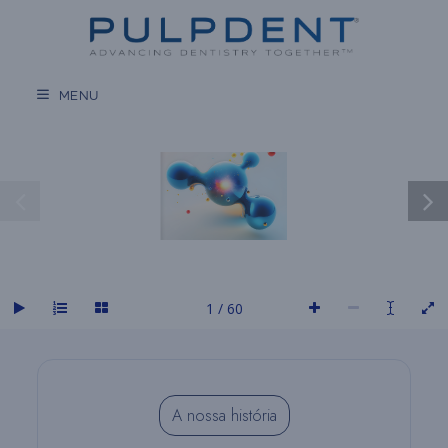
Salta
para
o
conteúdo
MENU
1 / 60
A nossa história