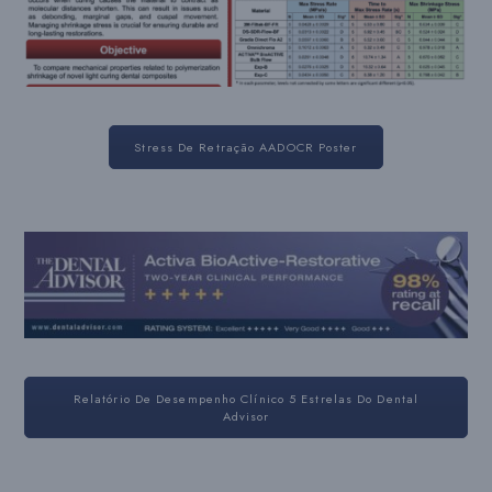
Stress De Retração AADOCR Poster
Relatório De Desempenho Clínico 5 Estrelas Do Dental
Advisor