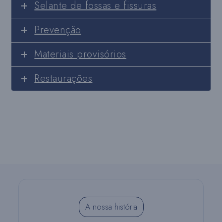
Selante de fossas e fissuras
Prevenção
Materiais provisórios
Restaurações
A nossa história