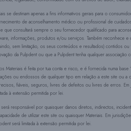
is se destinam apenas a fins informativos gerais para o consumidor
 fornecimento de aconselhamento médico ou profissional de cuidados
; e que consultará sempre o seu fornecedor qualificado para aco
oftware, informações, produtos e/ou serviços. Também reconhece 
uindo, sem limitação, os seus conteúdos e resultados) contidos ou f
rovação da Pulpdent ou que a Pulpdent tenha qualquer associação 
os Materiais é feita por tua conta e risco, e é fornecida numa bas
ntações ou endossos de qualquer tipo em relação a este site ou a 
ecisos, fiáveis, seguros, livres de defeitos ou livres de erros. Em
tada à extensão permitida por lei.
rá responsável por quaisquer danos diretos, indirectos, incidenta
ncapacidade de utilizar este site ou quaisquer Materiais. Em jurisdi
dent será limitada à extensão permitida por lei.