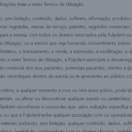
cações feitas a estes Termos de Utilização.
, sem limitação, conteúdo, dados, software, informação, produtos e
marcas registadas, marcas de serviço, patentes, segredos comerciais
s para a mesma, com todos os direitos reservados pela Pulpdent o
Utilização, ou a menos que seja fornecido consentimento prévio po
limitativo, o licenciamento, a venda, a impressão, a modificação, a d
to a estes Termos de Utilização, a Pulpdent autoriza-te a descarrega
 comercial dos teus pacientes, potenciais pacientes, clientes e po
ão reivindiques direitos de autoria ou te apresentes ao público co
 critério, a qualquer momento e com ou sem aviso prévio, pode b
eriais, ou alterar ou descontinuar qualquer aspeto ou caraterística 
). Também reconheces e concordas que, salvo indicação específica e
ites ou que a Pulpdent tenha qualquer associação com os operadore
ateriais (incluindo, sem limitação, qualquer conteúdo, dados, sof
cência, legalidade, conformidade com os direitos de autor, exatidã