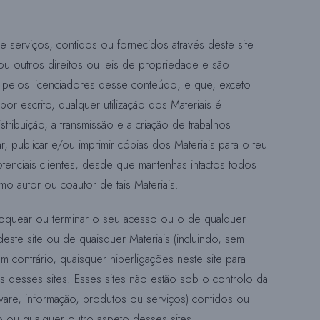
 serviços, contidos ou fornecidos através deste site
Q
 ou outros direitos ou leis de propriedade e são
u pelos licenciadores desse conteúdo; e que, exceto
r escrito, qualquer utilização dos Materiais é
U
istribuição, a transmissão e a criação de trabalhos
r, publicar e/ou imprimir cópias dos Materiais para o teu
I
tenciais clientes, desde que mantenhas intactos todos
mo autor ou coautor de tais Materiais.
S
loquear ou terminar o seu acesso ou o de qualquer
deste site ou de quaisquer Materiais (incluindo, sem
m contrário, quaisquer hiperligações neste site para
A
s desses sites. Esses sites não estão sob o controlo da
tware, informação, produtos ou serviços) contidos ou
N
o ou qualquer outro aspeto desses sites.