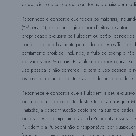
estejas ciente e concordes com todas e quaisquer modifi
Reconhece e concorda que todos os materiais, incluindo
(“Materiais”), estão protegidos por direitos de autor, 
propriedade exclusiva da Pulpdent ou estão licenciado
conforme especificamente permitido por estes Termos de 
estritamente proibida, incluindo, a título de exemplo não 
derivados dos Materiais. Para além do exposto, mas sujei
uso pessoal e não comercial, e para o uso pessoal e não
os direitos de autor e outros avisos de propriedade e n
Reconhece e concorda que a Pulpdent, a seu exclusivo
outra parte a todo ou parte deste site ou a quaisquer Mat
limitação, a descontinuação deste site na sua totalidade
outros sites não implicam o aval da Pulpdent a esses s
Pulpdent e a Pulpdent não é responsável por quaisquer m
fornecidos através desses sites, ou pela adequação, de