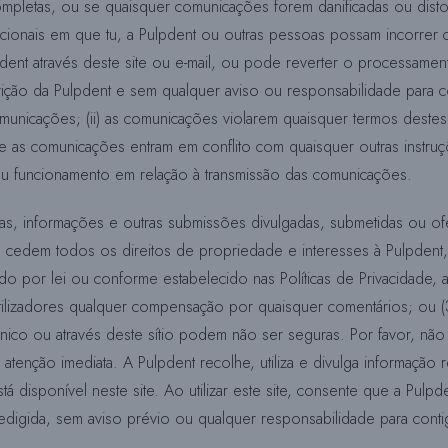
pletas, ou se quaisquer comunicações forem danificadas ou distorc
cionais em que tu, a Pulpdent ou outras pessoas possam incorrer 
dent através deste site ou e-mail, ou pode reverter o processame
crição da Pulpdent e sem qualquer aviso ou responsabilidade para 
comunicações; (ii) as comunicações violarem quaisquer termos dest
 que as comunicações entram em conflito com quaisquer outras ins
mau funcionamento em relação à transmissão das comunicações.
as, informações e outras submissões divulgadas, submetidas ou ofe
cedem todos os direitos de propriedade e interesses à Pulpdent, 
o por lei ou conforme estabelecido nas Políticas de Privacidade, a
 utilizadores qualquer compensação por quaisquer comentários; ou 
nico ou através deste sítio podem não ser seguras. Por favor, não u
enção imediata. A Pulpdent recolhe, utiliza e divulga informação rel
 disponível neste site. Ao utilizar este site, consente que a Pulpd
 redigida, sem aviso prévio ou qualquer responsabilidade para cont