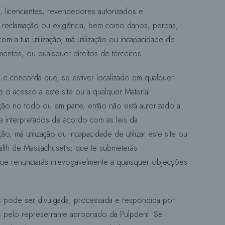
os, licenciantes, revendedores autorizados e
r reclamação ou exigência, bem como danos, perdas,
W
m a tua utilização, má utilização ou incapacidade de
amentos, ou quaisquer direitos de terceiros.
E
e e concorda que, se estiver localizado em qualquer
e o acesso a este site ou a qualquer Material
ação no todo ou em parte, então não está autorizado a
B
e interpretados de acordo com as leis da
, má utilização ou incapacidade de utilizar este site ou
alth de Massachusetts; que te submeterás
 que renunciarás irrevogavelmente a quaisquer objecções
tes pode ser divulgada, processada e respondida por
as pelo representante apropriado da Pulpdent. Se