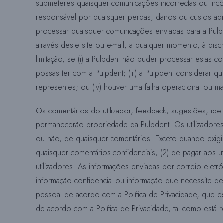
submeteres quaisquer comunicações incorrectas ou incom
responsável por quaisquer perdas, danos ou custos adi
processar quaisquer comunicações enviadas para a Pulp
através deste site ou e-mail, a qualquer momento, à dis
limitação, se (i) a Pulpdent não puder processar estas 
possas ter com a Pulpdent; (iii) a Pulpdent considerar
representes; ou (iv) houver uma falha operacional ou 
Os comentários do utilizador, feedback, sugestões, idei
permanecerão propriedade da Pulpdent. Os utilizadores 
ou não, de quaisquer comentários. Exceto quando exigid
quaisquer comentários confidenciais; (2) de pagar aos
utilizadores. As informações enviadas por correio eletró
informação confidencial ou informação que necessite de at
pessoal de acordo com a Política de Privacidade, que está
de acordo com a Política de Privacidade, tal como está