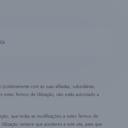
R
N
za
A
A
P
coletivamente com as suas afiliadas, subsidiárias,
m estes Termos de Utilização, não estás autorizado a
E
rição; que todas as modificações a estes Termos de
 Utilização sempre que acederes a este site, para que
S