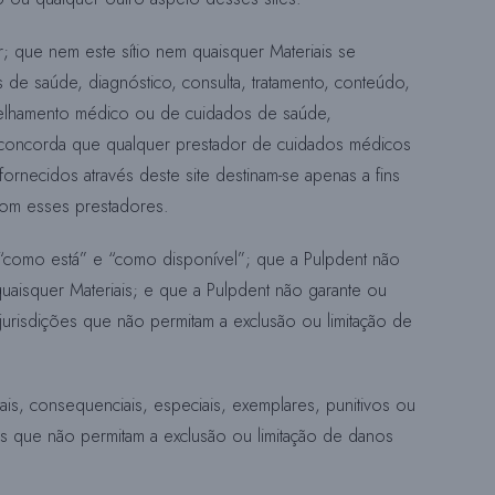
; que nem este sítio nem quaisquer Materiais se
O
 de saúde, diagnóstico, consulta, tratamento, conteúdo,
nselhamento médico ou de cuidados de saúde,
e concorda que qualquer prestador de cuidados médicos
S
ornecidos através deste site destinam-se apenas a fins
com esses prestadores.
Í
e “como está” e “como disponível”; que a Pulpdent não
quaisquer Materiais; e que a Pulpdent não garante ou
 jurisdições que não permitam a exclusão ou limitação de
T
is, consequenciais, especiais, exemplares, punitivos ou
I
ções que não permitam a exclusão ou limitação de danos
O