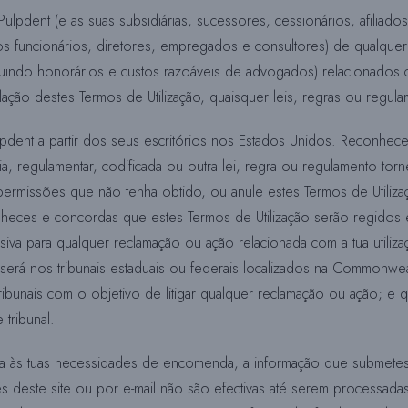
 Pulpdent (e as suas subsidiárias, sucessores, cessionários, afiliad
os funcionários, diretores, empregados e consultores) de qualque
uindo honorários e custos razoáveis de advogados) relacionados co
iolação destes Termos de Utilização, quaisquer leis, regras ou regul
ulpdent a partir dos seus escritórios nos Estados Unidos. Reconhec
a, regulamentar, codificada ou outra lei, regra ou regulamento torn
 permissões que não tenha obtido, ou anule estes Termos de Utiliz
nheces e concordas que estes Termos de Utilização serão regidos 
a para qualquer reclamação ou ação relacionada com a tua utilização
, será nos tribunais estaduais ou federais localizados na Commonwe
tribunais com o objetivo de litigar qualquer reclamação ou ação; e
 tribunal.
elativa às tuas necessidades de encomenda, a informação que subme
és deste site ou por e-mail não são efectivas até serem processad