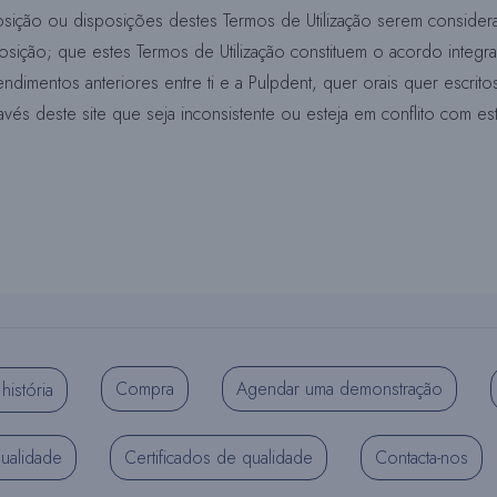
ção ou disposições destes Termos de Utilização serem considerad
sição; que estes Termos de Utilização constituem o acordo integral 
endimentos anteriores entre ti e a Pulpdent, quer orais quer escri
ravés deste site que seja inconsistente ou esteja em conflito com es
Compra
Agendar uma demonstração
história
qualidade
Certificados de qualidade
Contacta-nos