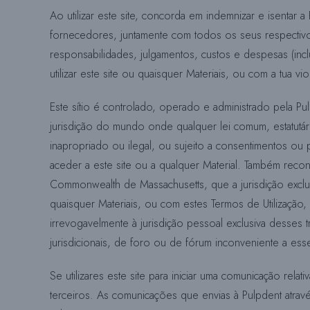
Ao utilizar este site, concorda em indemnizar e isentar a
fornecedores, juntamente com todos os seus respectiv
responsabilidades, julgamentos, custos e despesas (incl
utilizar este site ou quaisquer Materiais, ou com a tua v
Este sítio é controlado, operado e administrado pela P
jurisdição do mundo onde qualquer lei comum, estatutári
inapropriado ou ilegal, ou sujeito a consentimentos ou
aceder a este site ou a qualquer Material. Também reco
Commonwealth de Massachusetts, que a jurisdição exclusiv
quaisquer Materiais, ou com estes Termos de Utilização
irrevogavelmente à jurisdição pessoal exclusiva desses 
jurisdicionais, de foro ou de fórum inconveniente a esse
Se utilizares este site para iniciar uma comunicação r
terceiros. As comunicações que envias à Pulpdent atrav