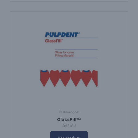
Restaurações
GlassFill™
SKU: IFU