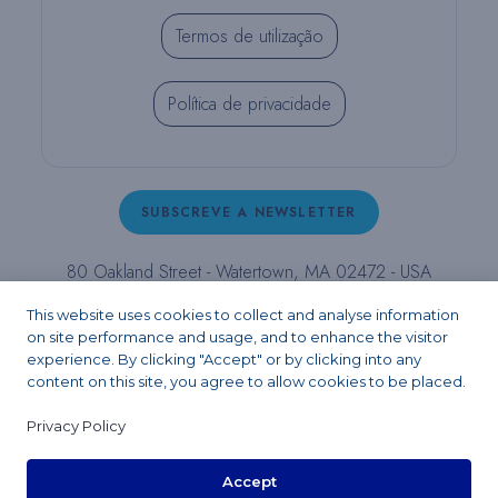
Termos de utilização
Política de privacidade
SUBSCREVE A NEWSLETTER
80 Oakland Street - Watertown, MA 02472 - USA
T (800) 343-4342 - T (617) 926-6666 - F (617) 926-
This website uses cookies to collect and analyse information
6262 -
contact@pulpdent.com
on site performance and usage, and to enhance the visitor
experience. By clicking "Accept" or by clicking into any
content on this site, you agree to allow cookies to be placed.
Facebook
Instagram
LinkedIn
X
YouTube
Privacy Policy
Accept