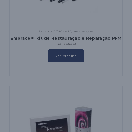
Embrace™ WetBond™
,
Restaurações
Embrace™ Kit de Restauração e Reparação PFM
SKU: EMPFM
Ver produto