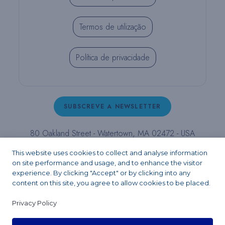
Termos de utilização
Política de privacidade
SUBSCREVE A NEWSLETTER
80 Oakland Street - Watertown, MA 02472 - USA
T (800) 343-4342 - T (617) 926-6666 - F (617) 926-
This website uses cookies to collect and analyse information
6262 -
contact@pulpdent.com
on site performance and usage, and to enhance the visitor
experience. By clicking "Accept" or by clicking into any
content on this site, you agree to allow cookies to be placed.
Facebook
Instagram
LinkedIn
X
YouTube
Privacy Policy