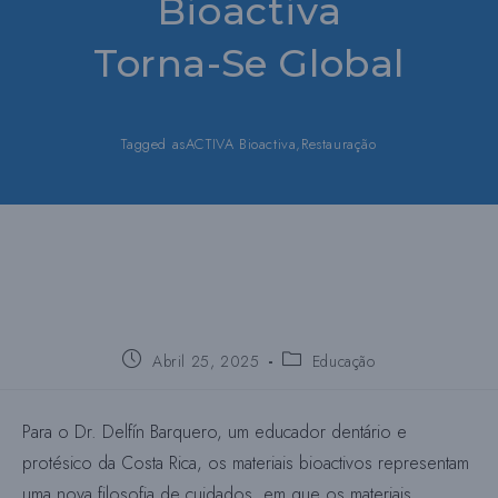
Bioactiva
Torna-Se Global
Tagged as
ACTIVA Bioactiva
,
Restauração
Publica:
Publica
Abril 25, 2025
Educação
a
categoria:
Para o Dr. Delfín Barquero, um educador dentário e
protésico da Costa Rica, os materiais bioactivos representam
uma nova filosofia de cuidados, em que os materiais