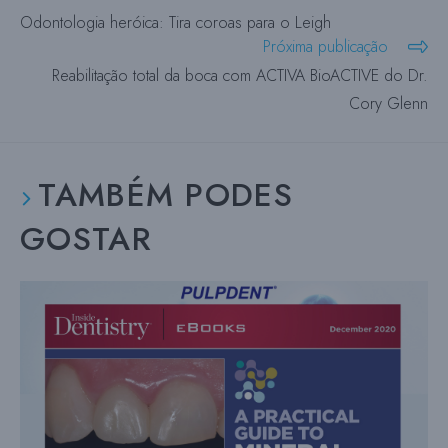
mais
Odontologia heróica: Tira coroas para o Leigh
artigos
Próxima publicação
Reabilitação total da boca com ACTIVA BioACTIVE do Dr.
Cory Glenn
TAMBÉM PODES
GOSTAR