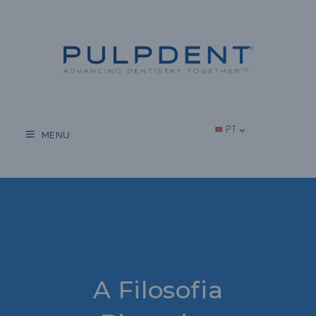
Salta
para
o
conteúdo
PT
MENU
A Filosofia