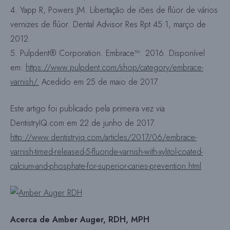
4. Yapp R, Powers JM. Libertação de iões de flúor de vários
vernizes de flúor. Dental Advisor Res Rpt 45:1, março de
2012.
5. Pulpdent® Corporation. Embrace™. 2016. Disponível
em:
https://www.pulpdent.com/shop/category/embrace-
varnish/.
Acedido em 25 de maio de 2017.
Este artigo foi publicado pela primeira vez via
DentistryIQ.com em 22 de junho de 2017.
http://www.dentistryiq.com/articles/2017/06/embrace-
varnish-timed-released-5-fluoride-varnish-with-xylitol-coated-
calcium-and-phosphate-for-superior-caries-prevention.html
Acerca de Amber Auger, RDH, MPH