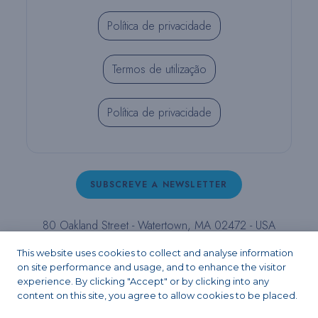
Política de privacidade
Termos de utilização
Política de privacidade
SUBSCREVE A NEWSLETTER
80 Oakland Street - Watertown, MA 02472 - USA
T (800) 343-4342 - T (617) 926-6666 - F (617) 926-
This website uses cookies to collect and analyse information
6262 -
contact@pulpdent.com
on site performance and usage, and to enhance the visitor
experience. By clicking "Accept" or by clicking into any
content on this site, you agree to allow cookies to be placed.
Facebook
Instagram
LinkedIn
X
YouTube