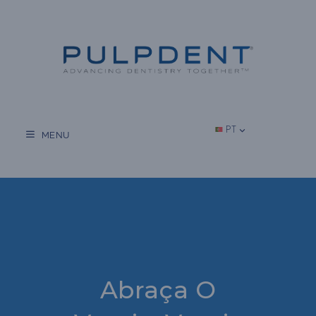
Salta
para
o
conteúdo
PT
MENU
Abraça O