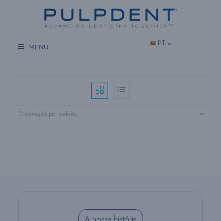
Salta
para
o
conteúdo
PT
MENU
Ordenação por defeito
A nossa história