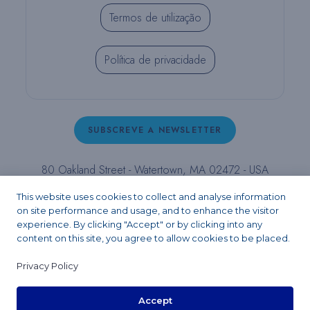
Termos de utilização
Política de privacidade
SUBSCREVE A NEWSLETTER
80 Oakland Street - Watertown, MA 02472 - USA
T (800) 343-4342 - T (617) 926-6666 - F (617) 926-
This website uses cookies to collect and analyse information
6262 -
contact@pulpdent.com
on site performance and usage, and to enhance the visitor
experience. By clicking "Accept" or by clicking into any
content on this site, you agree to allow cookies to be placed.
Facebook
Instagram
LinkedIn
X
YouTube
Privacy Policy
Accept