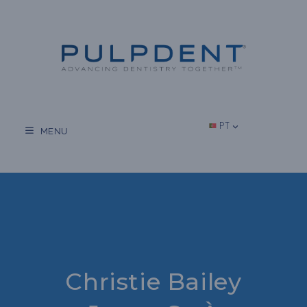
Salta
para
o
conteúdo
PT
MENU
Christie Bailey