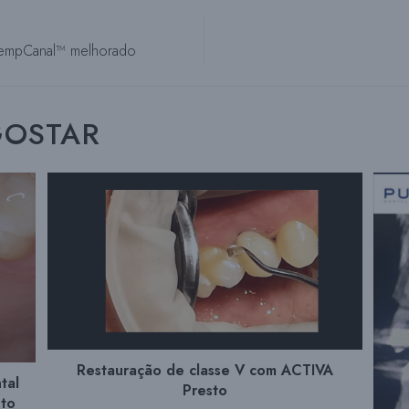
 TempCanal™ melhorado
GOSTAR
Restauração de classe V com ACTIVA
tal
Presto
sto