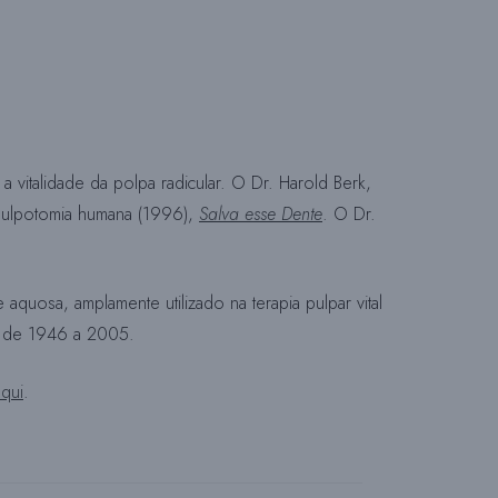
S
Q
 vitalidade da polpa radicular. O Dr. Harold Berk,
a pulpotomia humana (1996),
Salva esse Dente
. O Dr.
U
I
aquosa, amplamente utilizado na terapia pulpar vital
ts de 1946 a 2005.
S
aqui
.
A