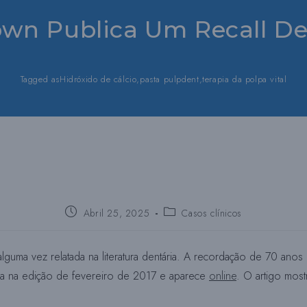
own Publica Um Recall De
Tagged as
Hidróxido de cálcio
,
pasta pulpdent
,
terapia da polpa vital
Publica:
Publica
Abril 25, 2025
Casos clínicos
a
categoria:
alguma vez relatada na literatura dentária. A recordação de 70 anos
ada na edição de fevereiro de 2017 e aparece
online
. O artigo mos