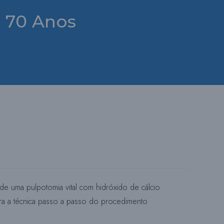
 70 Anos
R
N
A
A
P
 de uma pulpotomia vital com hidróxido de cálcio
tra a técnica passo a passo do procedimento
E