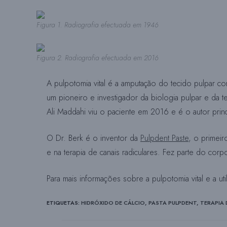
Figura 1. Radiografia efectuada em 1946
Figura 2. Radiografia efectuada em 2016
A pulpotomia vital é a amputação do tecido pulpar co
um pioneiro e investigador da biologia pulpar e da t
Ali Maddahi viu o paciente em 2016 e é o autor princ
O Dr. Berk é o inventor da
Pulpdent Paste
, o primeir
e na terapia de canais radiculares. Fez parte do co
Para mais informações sobre a pulpotomia vital e a ut
ETIQUETAS
:
HIDRÓXIDO DE CÁLCIO
,
PASTA PULPDENT
,
TERAPIA 