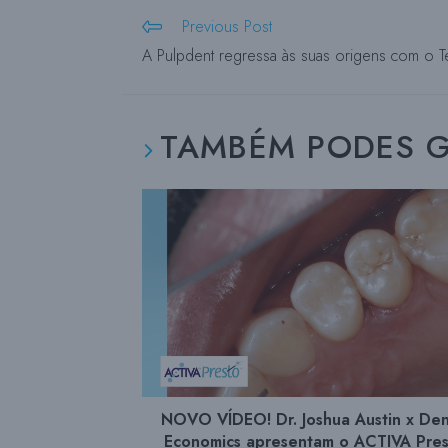
Lê
Previous Post
mais
A Pulpdent regressa às suas origens com o
artigos
TAMBÉM PODES 
NOVO VÍDEO! Dr. Joshua Austin x Den
Economics apresentam o ACTIVA Pre