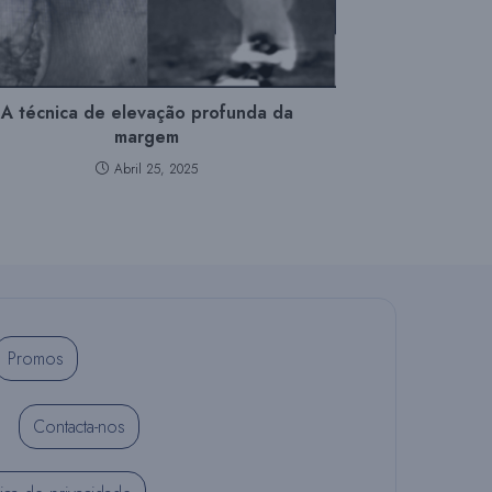
O
A técnica de elevação profunda da
W
margem
Abril 25, 2025
E
B
Promos
Contacta-nos