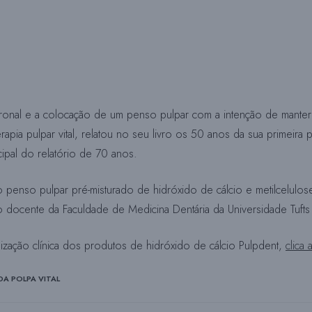
ronal e a colocação de um penso pulpar com a intenção de manter a
erapia pulpar vital, relatou no seu livro os 50 anos da sua primeir
ipal do relatório de 70 anos.
o penso pulpar pré-misturado de hidróxido de cálcio e metilcelulose 
rpo docente da Faculdade de Medicina Dentária da Universidade Tuf
ilização clínica dos produtos de hidróxido de cálcio Pulpdent,
clica 
DA POLPA VITAL