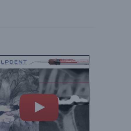
N
O
S
Í
T
I