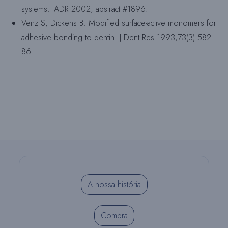
systems. IADR 2002, abstract #1896.
Venz S, Dickens B. Modified surface-active monomers for
adhesive bonding to dentin. J Dent Res 1993;73(3):582-
86.
A nossa história
Compra