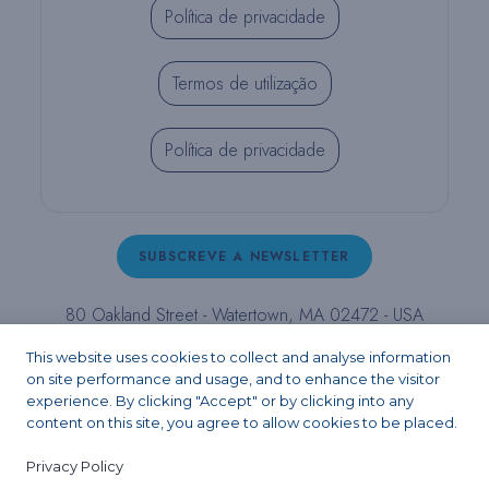
Política de privacidade
Termos de utilização
Política de privacidade
SUBSCREVE A NEWSLETTER
80 Oakland Street - Watertown, MA 02472 - USA
T (800) 343-4342 - T (617) 926-6666 - F (617) 926-
This website uses cookies to collect and analyse information
6262 -
contact@pulpdent.com
on site performance and usage, and to enhance the visitor
experience. By clicking "Accept" or by clicking into any
content on this site, you agree to allow cookies to be placed.
Facebook
Instagram
LinkedIn
X
YouTube
Privacy Policy