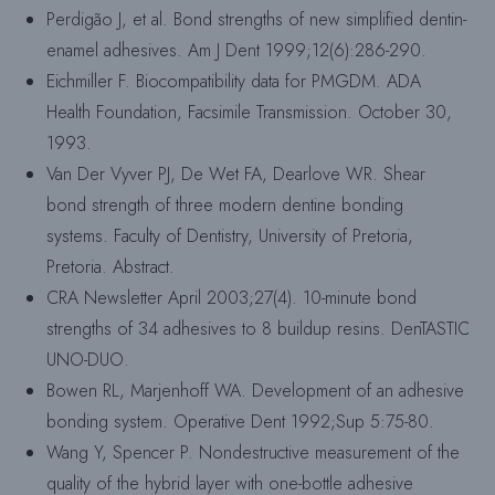
Perdigão J, et al. Bond strengths of new simplified dentin-
enamel adhesives. Am J Dent 1999;12(6):286-290.
Eichmiller F. Biocompatibility data for PMGDM. ADA
Health Foundation, Facsimile Transmission. October 30,
1993.
Van Der Vyver PJ, De Wet FA, Dearlove WR. Shear
bond strength of three modern dentine bonding
systems. Faculty of Dentistry, University of Pretoria,
Pretoria. Abstract.
CRA Newsletter April 2003;27(4). 10-minute bond
strengths of 34 adhesives to 8 buildup resins. DenTASTIC
UNO-DUO.
Bowen RL, Marjenhoff WA. Development of an adhesive
bonding system. Operative Dent 1992;Sup 5:75-80.
Wang Y, Spencer P. Nondestructive measurement of the
quality of the hybrid layer with one-bottle adhesive