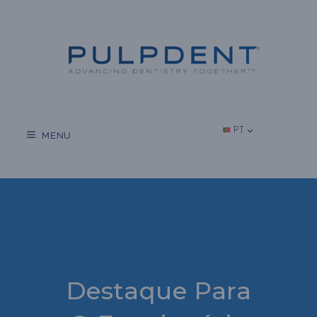
Salta
para
o
conteúdo
PT
MENU
Destaque Para