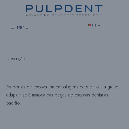
Salta
para
o
conteúdo
PT
MENU
Descrição:
As pontas de escova em embalagens económicas a granel
adaptam-se à maioria das pegas de escovas dentárias
padrão.