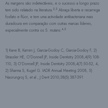
As margens são indetectáveis, e o sucesso a longo prazo
2,3
tem sido relatado na literatura.
Abraça liberta e recarrega
fosfato e flúor, e tem uma actividade antibacteriana mais
duradoura em comparação com outras marcas líderes,
4,5
especialmente contra os S. mutans.
1) Kane B, Karren J, Garcia-Godoy C, Garcia-Godoy F, 2)
Strassler HE, O’Donnell JP, Inside Dentistry 2008;4(9):108-
110, 3) O’Donnell JP, Inside Dentistry 2008;4(7):50-52, 4,
2) Sharma S, Kugel G. IADR Annual Meeting 2008, 5)
Naorungroj S, et al., J Dent 2010;38(5):387-391