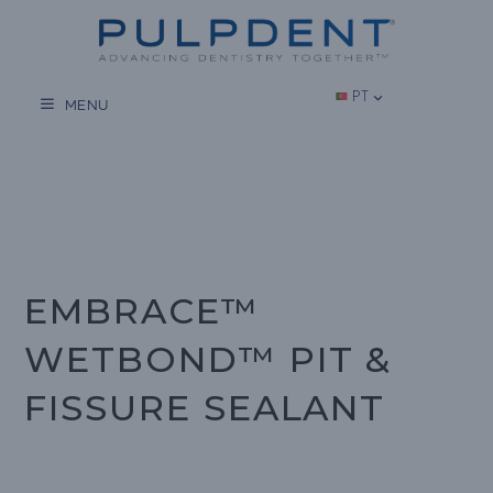
Salta
para
o
conteúdo
PT
MENU
EMBRACE™
WETBOND™ PIT &
FISSURE SEALANT