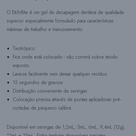
O Etch-Rite é um gel de decapagem dentária de qualidade
superior especialmente formulado para características
máximas de trabalho e manuseamento.
Tixotrópico
Fica onde está colocado - não correrá sobre tecido
exposto
Lava-se facilmente sem deixar qualquer resíduo
15 segundos de gravura
Distribuição conveniente de seringas
Colocação precisa através de pontas aplicadoras pré-
cortadas de pequeno calibre
Disponível em seringas de 1,2mL, 3mL, 6mL, 9,4mL (12g),
12mL e 25mL. Estão também disponíveis pacotes