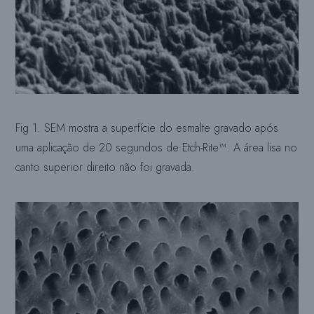
Fig 1. SEM mostra a superfície do esmalte gravado após
uma aplicação de 20 segundos de Etch-Rite™. A área lisa no
canto superior direito não foi gravada.