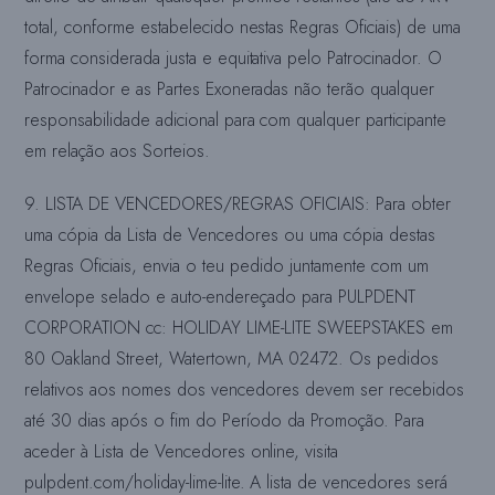
total, conforme estabelecido nestas Regras Oficiais) de uma
forma considerada justa e equitativa pelo Patrocinador.
O
Patrocinador e as Partes Exoneradas não terão qualquer
responsabilidade adicional para com qualquer participante
em relação aos Sorteios.
9. LISTA DE VENCEDORES/REGRAS OFICIAIS: Para obter
uma cópia da Lista de Vencedores ou uma cópia destas
Regras Oficiais, envia o teu pedido juntamente com um
envelope selado e auto-endereçado para PULPDENT
CORPORATION cc: HOLIDAY LIME-LITE SWEEPSTAKES em
80 Oakland Street, Watertown, MA 02472. Os pedidos
relativos aos nomes dos vencedores devem ser recebidos
até 30
dias após o fim do Período da Promoção. Para
aceder à Lista de Vencedores online, visita
pulpdent.com/holiday-lime-lite. A lista de vencedores será