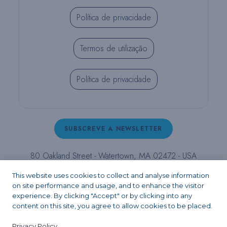
Política de privacidade
Termos de utilização
Política de privacidade
SUBSCREVE A NEWSLETTER
80 Oakland Street - Watertown, MA 02472 - USA
T (800) 343-4342 - T (617) 926-6666 - F (617) 926-
This website uses cookies to collect and analyse information
6262 -
contact@pulpdent.com
on site performance and usage, and to enhance the visitor
experience. By clicking "Accept" or by clicking into any
content on this site, you agree to allow cookies to be placed.
Facebook
Instagram
LinkedIn
X
YouTube
Privacy Policy