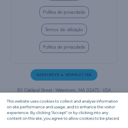
Política de privacidade
Termos de utilização
Política de privacidade
SUBSCREVE A NEWSLETTER
80 Oakland Street - Watertown, MA 02472 - USA
T (800) 343-4342 - T (617) 926-6666 - F (617) 926-
This website uses cookies to collect and analyse information
6262 -
contact@pulpdent.com
on site performance and usage, and to enhance the visitor
experience. By clicking "Accept" or by clicking into any
content on this site, you agree to allow cookies to be placed.
Facebook
Instagram
LinkedIn
X
YouTube