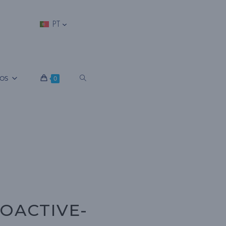
PT
A
OS
0
L
T
E
OACTIVE-