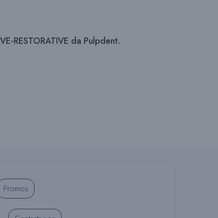
Q
CTIVE-RESTORATIVE da Pulpdent.
U
I
S
A
Promos
N