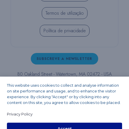
Termos de utilização
Política de privacidade
SUBSCREVE A NEWSLETTER
80 Oakland Street - Watertown, MA 02472 - USA
T (800) 343-4342 - T (617) 926-6666 - F (617) 926-
This website uses cookies to collect and analyse information
6262 -
contact@pulpdent.com
on site performance and usage, and to enhance the visitor
experience. By clicking "Accept" or by clicking into any
content on this site, you agree to allow cookies to be placed.
Facebook
Instagram
LinkedIn
X
YouTube
Privacy Policy
Accept