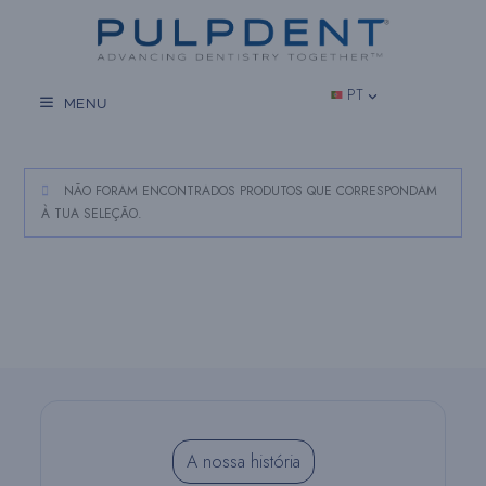
Salta
para
o
conteúdo
PT
MENU
NÃO FORAM ENCONTRADOS PRODUTOS QUE CORRESPONDAM
À TUA SELEÇÃO.
A nossa história