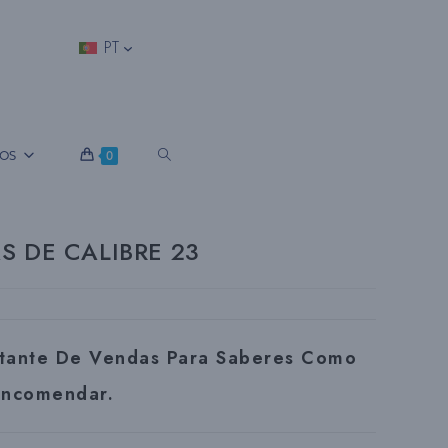
PT
A
OS
0
L
 DE CALIBRE 23
T
tante De Vendas Para Saberes Como
E
Encomendar.