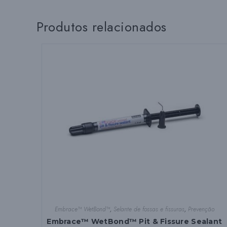
Produtos relacionados
Embrace™ WetBond™
,
Selante de fossas e fissuras
,
Prevenção
Embrace™ WetBond™ Pit & Fissure Sealant