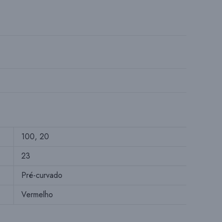
R
N
A
A
100, 20
P
23
Pré-curvado
E
Vermelho
S