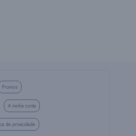
O
S
Í
Promos
T
A minha conta
I
tica de privacidade
O