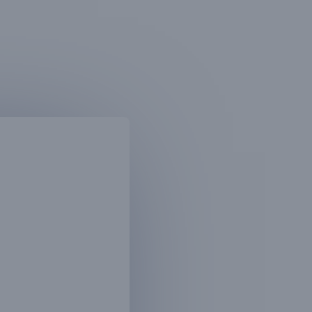
W
E
B