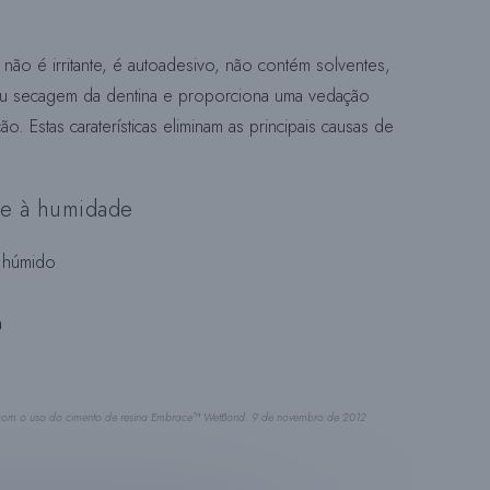
ão é irritante, é autoadesivo, não contém solventes,
Q
u secagem da dentina e proporciona uma vedação
ção. Estas caraterísticas eliminam as principais causas de
U
te à humidade
I
e húmido
a
S
A
 com o uso do cimento de resina Embrace™ WetBond. 9 de novembro de 2012
N