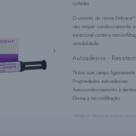
cortadas.
O cimento de resina Embrace™ n
não requer condicionamento o
excecional contra a microinfiltra
sensibilidade.
Autoadesivo - Resisten
Títulos num campo ligeirament
Propriedades auto-adesivas
Auto-condicionamento à dentin
Elimina a microinfiltração
*Pameijer CH. Retenção de coroas de zircónio