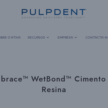
BRE O ATIVA
RECURSOS
EMPRESA
CONTACTA-N
brace™ WetBond™ Cimento
Resina