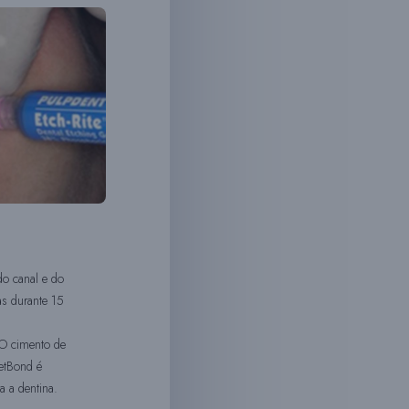
do canal e do
as durante 15
.
 O cimento de
etBond é
a a dentina.