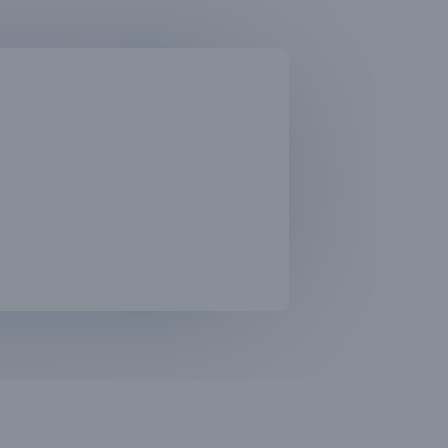
O
S
Í
T
I
O