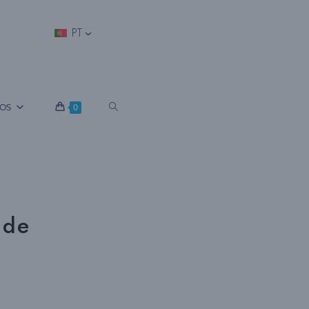
PT
A
OS
0
L
T
 de
E