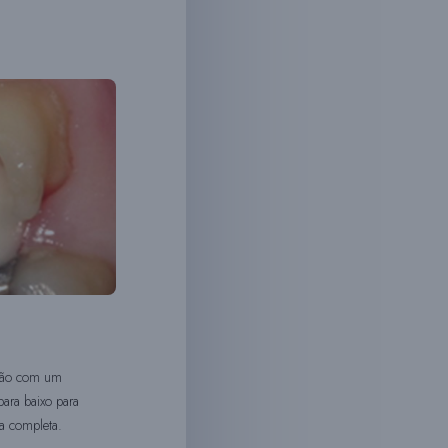
igão com um
ara baixo para
ra completa.