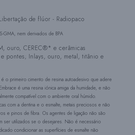
R
Libertação de flúor - Radiopaco
N
IS-GMA, nem derivados de BPA
A
FM, ouro, CEREC®* e cerâmicas
e pontes; Inlays, ouro, metal, titânio e
A
é o primeiro cimento de resina autoadesivo que adere
 Embrace é uma resina iónica amiga da humidade, e não
P
almente compatível com o ambiente oral húmido.
cas com a dentina e o esmalte, metais preciosos e não
tos e pinos de fibra. Os agentes de ligação não são
E
m ser utilizados se o desejares. Não é necessário
ndicado condicionar as superfícies de esmalte não
S