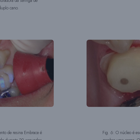
turadora da seringa de
duplo cano.
ento de resina Embrace é
Fig. 6: O núcleo é es