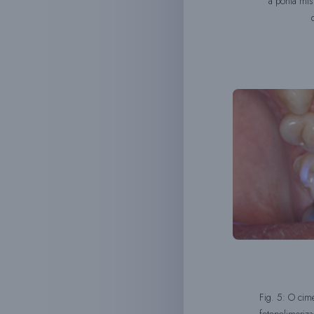
a ponta mis
Fig. 5: O cim