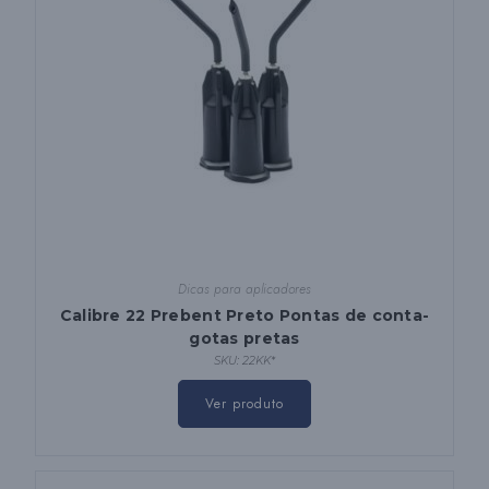
produto
Dicas para aplicadores
Calibre 22 Prebent Preto Pontas de conta-
gotas pretas
SKU: 22KK*
Este
produto
Ver produto
tem
várias
variantes.
Podes
escolher