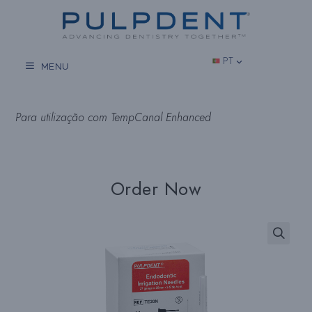
Salta
para
o
conteúdo
PT
MENU
Para utilização com TempCanal Enhanced
Order Now