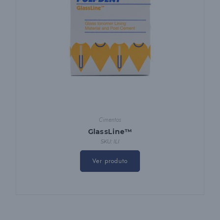
Cimentos
GlassLine™
SKU: ILI
Ver produto