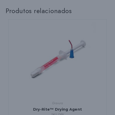
do
produto
Produtos relacionados
Gravura
Dry-Rite™ Drying Agent
SKU: DRY