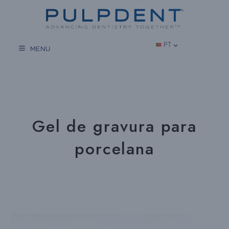
Salta
para
o
conteúdo
PT
MENU
Gel de gravura para
porcelana