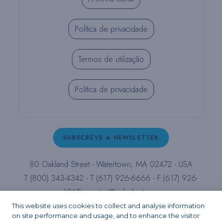
Política de privacidade
Termos de utilização
Política de privacidade
SUBSCREVE A NEWSLETTER
80 Oakland Street - Watertown, MA 02472 - USA
T (800) 343-4342 - T (617) 926-6666 - F (617) 926-
6262 -
contact@pulpdent.com
This website uses cookies to collect and analyse information
on site performance and usage, and to enhance the visitor
Facebook
Instagram
LinkedIn
X
YouTube