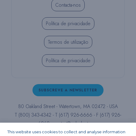
Contacta-nos
Política de privacidade
Termos de utilização
Política de privacidade
SUBSCREVE A NEWSLETTER
80 Oakland Street - Watertown, MA 02472 - USA
T (800) 343-4342 - T (617) 926-6666 - F (617) 926-
6262 -
contact@pulpdent.com
This website uses cookies to collect and analyse information