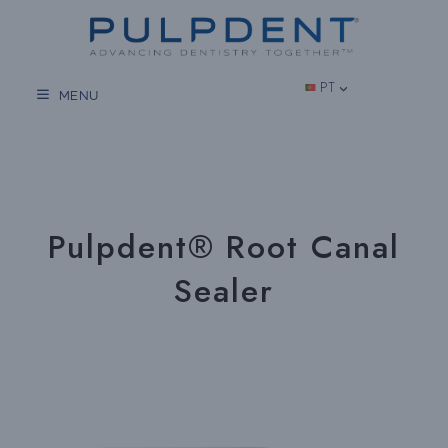
Salta
para
o
conteúdo
PT
MENU
Pulpdent® Root Canal
Sealer