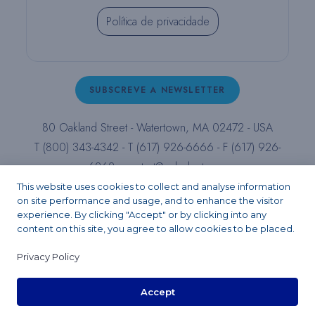
Política de privacidade
SUBSCREVE A NEWSLETTER
80 Oakland Street - Watertown, MA 02472 - USA
T (800) 343-4342 - T (617) 926-6666 - F (617) 926-
6262 -
contact@pulpdent.com
This website uses cookies to collect and analyse information
on site performance and usage, and to enhance the visitor
Facebook
Instagram
LinkedIn
X
YouTube
experience. By clicking "Accept" or by clicking into any
content on this site, you agree to allow cookies to be placed.
Privacy Policy
Copyright 2026 - PULPDENT® Corporation. All rights reserved.
Accept