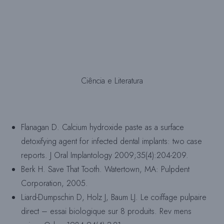
Ciência e Literatura
Flanagan D. Calcium hydroxide paste as a surface
detoxifying agent for infected dental implants: two case
reports. J Oral Implantology 2009;35(4):204-209.
Berk H. Save That Tooth. Watertown, MA: Pulpdent
Corporation, 2005.
Liard-Dumpschin D, Holz J, Baum LJ. Le coiffage pulpaire
direct – essai biologique sur 8 produits. Rev mens