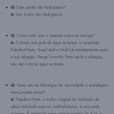
Q:
Estas pastas são Radiopacas?
A:
Sim, todos são Radiopacos.
Q:
Como evito que o material seque na seringa?
A:
Colocar uma gota de água na tampa, e recapitular
Pulpdent Paste, TempCanal e Multi-Cal imediatamente após
a sua utilização. Recap Forendo Paste após a utilização,
mas não colocar água na tampa.
Q:
Quais são as diferenças de viscosidade e embalagem
mencionadas acima?
A:
Pulpdent Paste, o molho original de hidróxido de
cálcio hidróxido aquoso metilcelulósico, é uma pasta
espessa. É embalada numa seringa padrão de 3 mL e