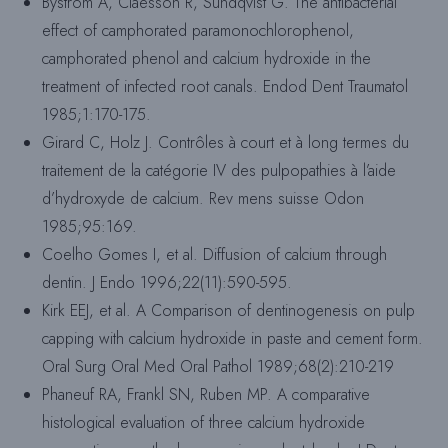
Byström A, Claesson R, Sundqvist G. The antibacterial
effect of camphorated paramonochlorophenol,
camphorated phenol and calcium hydroxide in the
treatment of infected root canals. Endod Dent Traumatol
1985;1:170-175.
Girard C, Holz J. Contrôles à court et à long termes du
traitement de la catégorie IV des pulpopathies à l’aide
d’hydroxyde de calcium. Rev mens suisse Odon
1985;95:169.
Coelho Gomes I, et al. Diffusion of calcium through
dentin. J Endo 1996;22(11):590-595.
Kirk EEJ, et al. A Comparison of dentinogenesis on pulp
capping with calcium hydroxide in paste and cement form.
Oral Surg Oral Med Oral Pathol 1989;68(2):210-219
Phaneuf RA, Frankl SN, Ruben MP. A comparative
histological evaluation of three calcium hydroxide