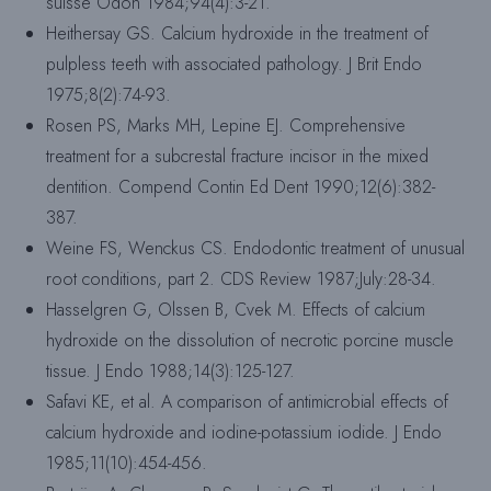
suisse Odon 1984;94(4):3-21.
Heithersay GS. Calcium hydroxide in the treatment of
pulpless teeth with associated pathology. J Brit Endo
1975;8(2):74-93.
Rosen PS, Marks MH, Lepine EJ. Comprehensive
treatment for a subcrestal fracture incisor in the mixed
dentition. Compend Contin Ed Dent 1990;12(6):382-
387.
Weine FS, Wenckus CS. Endodontic treatment of unusual
root conditions, part 2. CDS Review 1987;July:28-34.
Hasselgren G, Olssen B, Cvek M. Effects of calcium
hydroxide on the dissolution of necrotic porcine muscle
tissue. J Endo 1988;14(3):125-127.
Safavi KE, et al. A comparison of antimicrobial effects of
calcium hydroxide and iodine-potassium iodide. J Endo
1985;11(10):454-456.