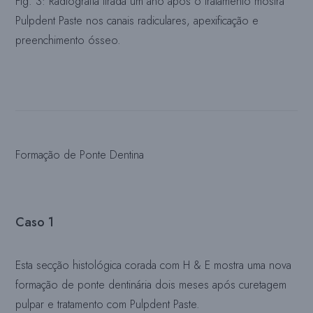
Fig. 3: Radiografia tirada um ano após o tratamento mostra
Pulpdent Paste nos canais radiculares, apexificação e
preenchimento ósseo.
Formação de Ponte Dentina
Caso 1
Esta secção histológica corada com H & E mostra uma nova
formação de ponte dentinária dois meses após curetagem
pulpar e tratamento com Pulpdent Paste.