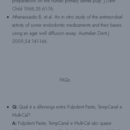
preparations on the human primary dental pulp. J Dent
Child 1968;35:61-76.
Athanassiadis B, et al. An in vitro study of the antimicrobial
activity of some endodontic medicaments and their bases
using an agar well diffusion assay. Australian Dent J
2009;54:141-146.
FAQs
Q:
Qual é a diferença entre Pulpdent Paste, TempCanal e
Multi-Cal?
A:
Pulpdent Paste, TempCanal e Multi-Cal são quase