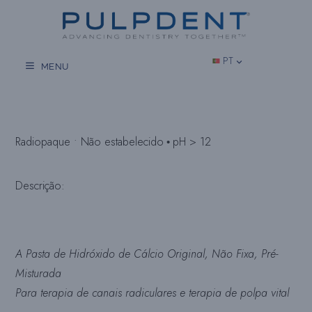
Salta
para
o
conteúdo
PT
MENU
Radiopaque • Não estabelecido
pH > 12
•
Descrição:
A Pasta de Hidróxido de Cálcio Original, Não Fixa, Pré-
Misturada
Para terapia de canais radiculares e terapia de polpa vital