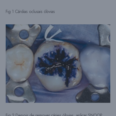
Fig 1 Cárdias oclusais óbvias
Fig 2 Depois de remover cáries óbvias, aplicar SNOOP