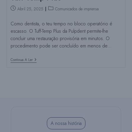
Publica:
Publica
Abril 25, 2025
Comunicados de imprensa
a
categoria:
Como dentista, o teu tempo no bloco operatório é
escasso. O Tuff-Temp Plus da Pulpdent permite-lhe
concluir uma restauração provisória em minutos. O
procedimento pode ser concluído em menos de…
Temporização
Continua A Ler
Perfeita
Com
Tuff-
Temp
Plus
A nossa história