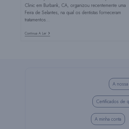
Clinic em Burbank, CA, organizou recentemente uma
Feira de Selantes, na qual os dentistas forneceram
tratamentos…
A
Continua A Ler
Clínica
Dentária
Comunitária
Infantil
Organiza
Uma
Feira
De
Selantes
A nossa 
Certificados de 
A minha conta