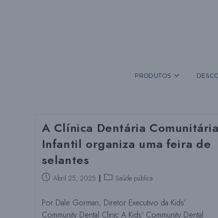
Salta
para
o
conteúdo
PRODUTOS
DESCO
A Clínica Dentária Comunitári
Infantil organiza uma feira de
selantes
Publica:
Publica
Abril 25, 2025
Saúde pública
a
categoria:
Por Dale Gorman, Diretor Executivo da Kids'
Community Dental Clinic A Kids' Community Dental