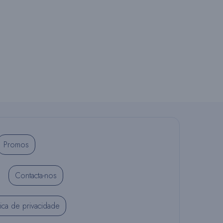
R
N
A
A
Promos
P
Contacta-nos
E
tica de privacidade
S