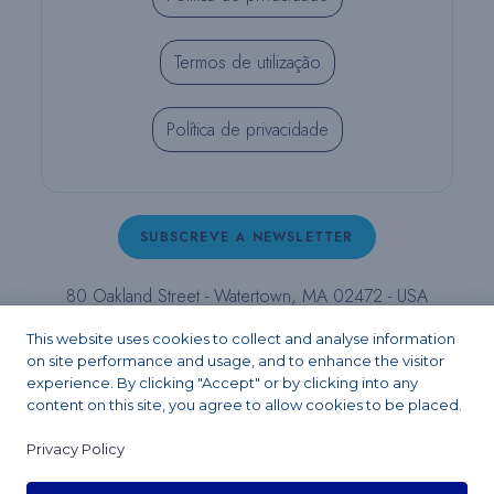
Termos de utilização
Política de privacidade
SUBSCREVE A NEWSLETTER
80 Oakland Street - Watertown, MA 02472 - USA
T (800) 343-4342 - T (617) 926-6666 - F (617) 926-
This website uses cookies to collect and analyse information
6262 -
contact@pulpdent.com
on site performance and usage, and to enhance the visitor
experience. By clicking "Accept" or by clicking into any
content on this site, you agree to allow cookies to be placed.
Facebook
Instagram
LinkedIn
X
YouTube
Privacy Policy