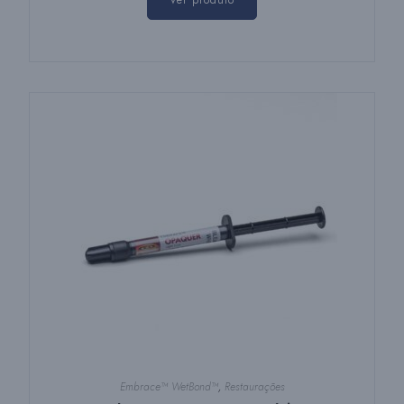
Ver produto
Embrace™ WetBond™
,
Restaurações