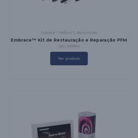
Embrace™ WetBond™
,
Restaurações
Embrace™ Kit de Restauração e Reparação PFM
SKU: EMPFM
Ver produto