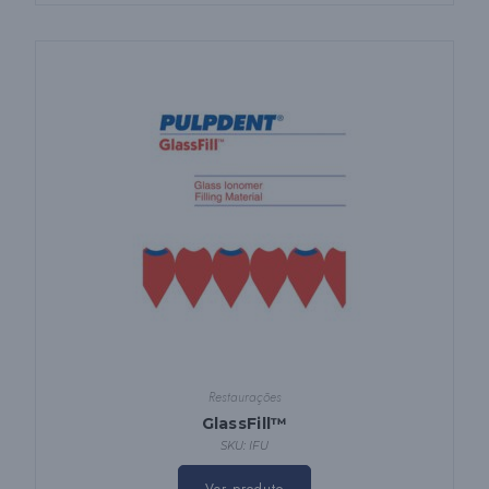
Restaurações
GlassFill™
SKU: IFU