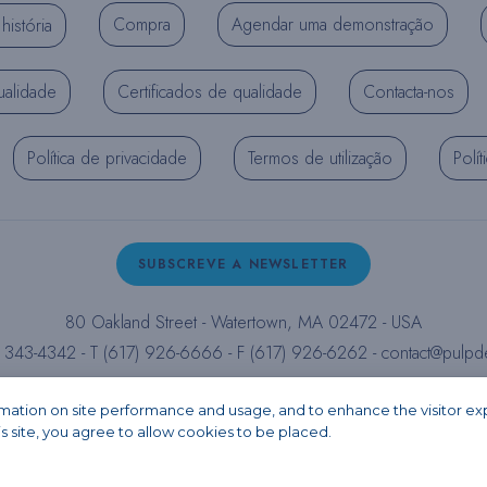
Compra
Agendar uma demonstração
história
ualidade
Certificados de qualidade
Contacta-nos
Política de privacidade
Termos de utilização
Polí
SUBSCREVE A NEWSLETTER
80 Oakland Street - Watertown, MA 02472 - USA
) 343-4342 - T (617) 926-6666 - F (617) 926-6262 -
contact@pulpd
Facebook
Instagram
LinkedIn
X
YouTube
ormation on site performance and usage, and to enhance the visitor e
is site, you agree to allow cookies to be placed.
Copyright 2026 - PULPDENT® Corporation. All rights reserved.