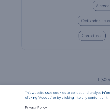
A nossa 
Certificados de q
Contacta-nos
T (800
This website uses cookies to collect and analyse inf
clicking "Accept" or by clicking into any content on th
Privacy Policy