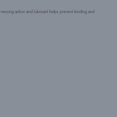
R
fervescing action and lubricant helps prevent binding and
N
A
A
P
E
S