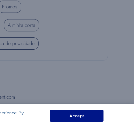
Promos
A minha conta
tica de privacidade
ent.com
xperience. By
Accept