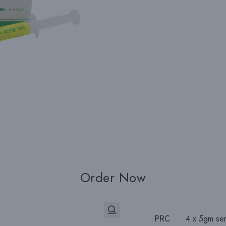
Order Now
PRC
4 x 5gm ser