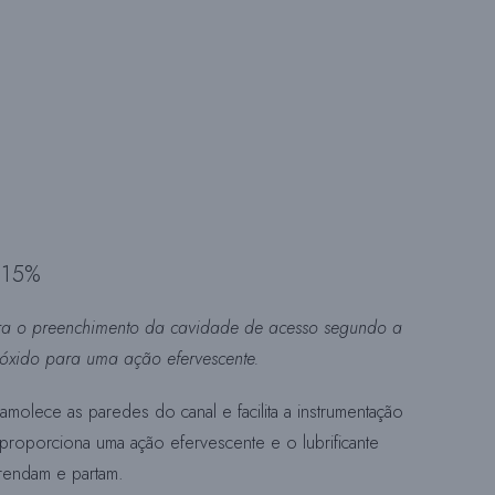
O
S
Í
 15%
T
ara o preenchimento da cavidade de acesso segundo a
róxido para uma ação efervescente.
I
amolece as paredes do canal e facilita a instrumentação
 proporciona uma ação efervescente e o lubrificante
prendam e partam.
O