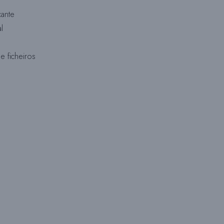
cante
l
W
e ficheiros
E
B