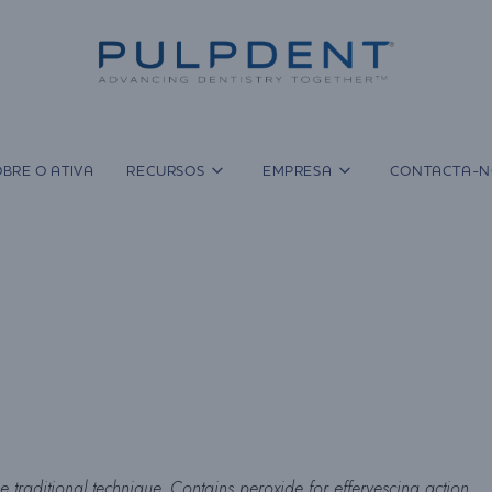
BRE O ATIVA
RECURSOS
EMPRESA
CONTACTA-N
the traditional technique. Contains peroxide for effervescing action.