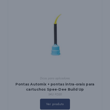
as
opções
na
página
do
produto
Dicas para aplicadores
Pontas Automix + pontas intra-orais para
cartuchos Spee-Dee Build Up
SKU: FD20
Ver produto