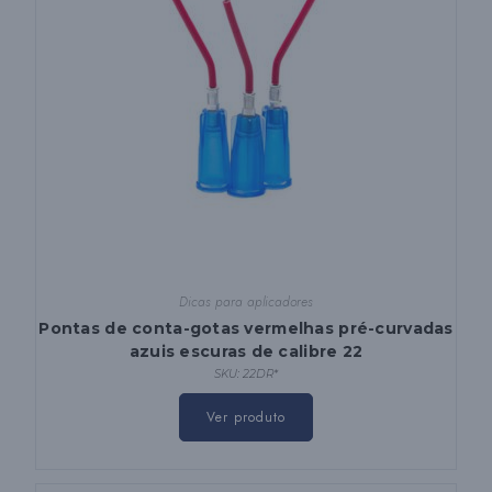
Dicas para aplicadores
Pontas de conta-gotas vermelhas pré-curvadas
azuis escuras de calibre 22
SKU: 22DR*
Este
produto
Ver produto
tem
várias
variantes.
Podes
escolher